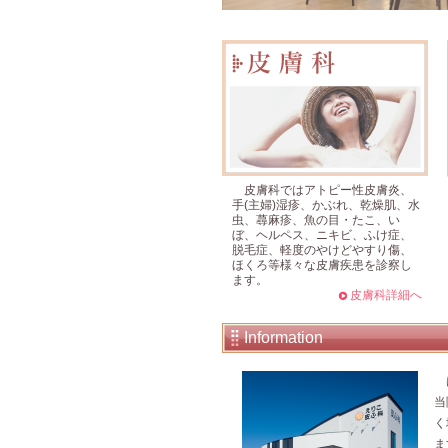
皮膚科ではアトピー性皮膚炎、
手(主婦)湿疹、かぶれ、乾燥肌、水
虫、蕁麻疹、魚の目・たこ、い
ぼ、ヘルペス、ニキビ、ふけ症、
脱毛症、軽度のやけどやすり傷、
ほくろ等様々な皮膚疾患を診察し
ます。
皮膚科詳細へ
Information
は
当
く
ま