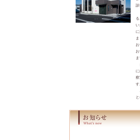
診
ま
る
い
に
ま
お
お
ま
当
に
察
す
さ
と