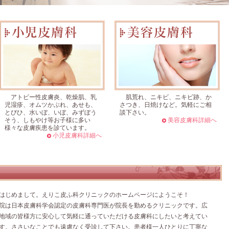
アトピー性皮膚炎、乾燥肌、乳
肌荒れ、ニキビ、ニキビ跡、か
児湿疹、オムツかぶれ、あせも、
さつき、日焼けなど。気軽にご相
とびひ、水いぼ、いぼ、みずぼう
談下さい。
そう、しもやけ等お子様に多い
美容皮膚科詳細へ
様々な皮膚疾患を診ています。
小児皮膚科詳細へ
じめまして。えりこ皮ふ科クリニックのホームページにようこそ！
院は日本皮膚科学会認定の皮膚科専門医が院長を勤めるクリニックです。広
地域の皆様方に安心して気軽に通っていただける皮膚科にしたいと考えてい
す。ささいなことでも遠慮なく受診して下さい。患者様一人ひとりに丁寧な