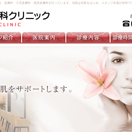
は、皮膚科・小児皮膚科・美容皮膚科を行っています。当院は女医をはじめ、スタッフ全員が女性で